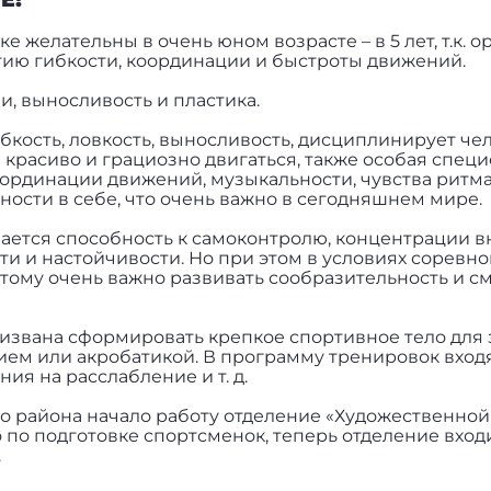
 желательны в очень юном возрасте – в 5 лет, т.к. 
тию гибкости, координации и быстроты движений.
и, выносливость и пластика.
кость, ловкость, выносливость, дисциплинирует чел
м красиво и грациозно двигаться, также особая специ
оординации движений, музыкальности, чувства ритма
ности в себе, что очень важно в сегодняшнем мире.
вается способность к самоконтролю, концентрации 
ти и настойчивости. Но при этом в условиях соревн
тому очень важно развивать сообразительность и см
извана сформировать крепкое спортивное тело для
ем или акробатикой. В программу тренировок вход
ия на расслабление и т. д.
о района начало работу отделение «Художественной
по подготовке спортсменок, теперь отделение входи
.