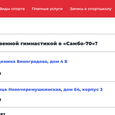
Виды спорта
Платные услуги
Запись в спортшколу
венной гимнастикой в «Самбо-70»?
демика Виноградова, дом 4 Б
0
ице Новочеремушкинская, дом 64, корпус 3
0
Е!