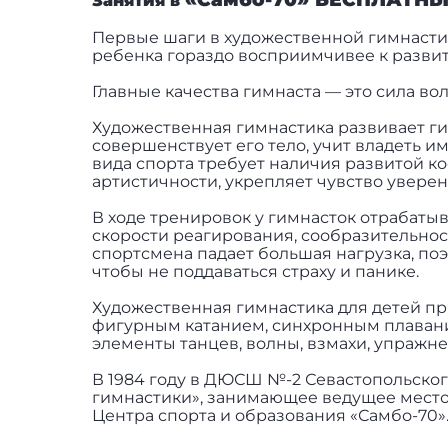
Занятия в
Первые шаги в художественной гимнастике
ребенка гораздо восприимчивее к разви
Главные качества гимнаста — это сила вол
Художественная гимнастика развивает гиб
совершенствует его тело, учит владеть и
вида спорта требует наличия развитой к
артистичности, укрепляет чувство уверен
В ходе тренировок у гимнасток отрабаты
скорости реагирования, сообразительнос
спортсмена падает большая нагрузка, поэ
чтобы не поддаваться страху и панике.
Художественная гимнастика для детей пр
фигурным катанием, синхронным плавани
элементы танцев, волны, взмахи, упражнен
В 1984 году в ДЮСШ №-2 Севастопольског
гимнастики», занимающее ведущее место 
Центра спорта и образования «Самбо-70»