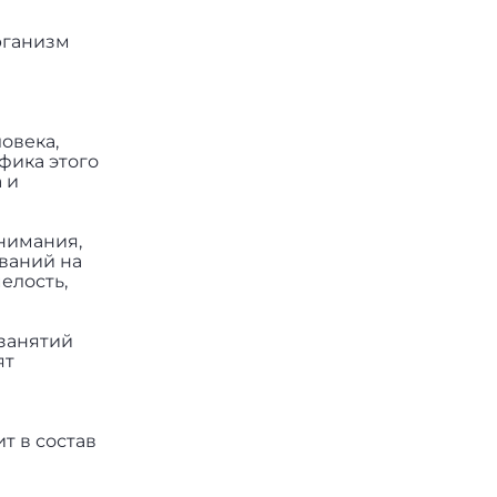
организм
овека,
фика этого
 и
внимания,
ований на
елость,
 занятий
ят
т в состав