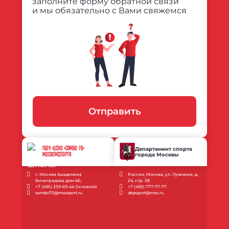
заполните форму обратной связи
и мы обязательно с Вами свяжемся
Отправить
ГБОУ «ЦСИО «САМБО-70»
Департамент спорта
города Москвы
МОСКОМСПОРТА
г. Москва Академика
Россия, Москва, ул. Лужники, д.
Виноградова дом 4Б;
24, стр. 38
+7 (495) 339-69-44 Основной
+7 (495) 777-77-77
sambo70@mossport.ru
depsport@mos.ru