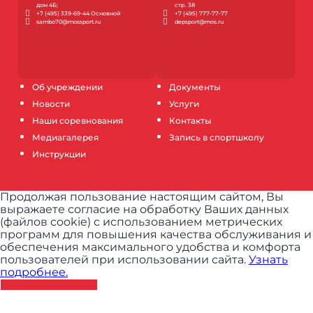
дом 4Б;
стр. 38
+7 (495) 339-69-44 Основной
+7 (495) 777-77-77
sambo70@mossport.ru
depsport@mos.ru
Об учреждении
Документы
Новости
Услуги
Наши соревнования
Контакты
Медиагалерея
Запись в спортшколу
Инструкции
Продолжая пользование настоящим сайтом, Вы
выражаете согласие на обработку Ваших данных
(файлов cookie) с использованием метрических
программ для повышения качества обслуживания и
обеспечения максимального удобства и комфорта
пользователей при использовании сайта.
Узнать
подробнее.
ПРИНЯТЬ