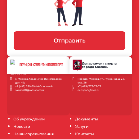
Отправить
Департамент спорта
ГБОУ «ЦСИО «САМБО-70» МОСКОМСПОРТА
города Москвы
г. Москва Академика Виноградова
Россия, Москва, ул. Лужники, д. 24,
дом 4Б;
стр. 38
+7 (495) 339-69-44 Основной
+7 (495) 777-77-77
sambo70@mossport.ru
depsport@mos.ru
Об учреждении
Документы
Новости
Услуги
Наши соревнования
Контакты