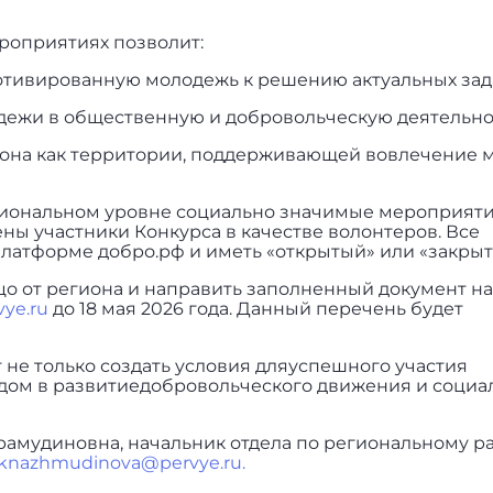
роприятиях позволит:
тивированную молодежь к решению актуальных зада
ежи в общественную и добровольческую деятельно
на как территории, поддерживающей вовлечение 
гиональном уровне социально значимые мероприятия
ны участники Конкурса в качестве волонтеров. Все
атформе добро.рф и иметь «открытый» или «закрыты
о от региона и направить заполненный документ на
ye.ru
до 18 мая 2026 года. Данный перечень будет
 не только создать условия дляуспешного участия
адом в развитиедобровольческого движения и социа
рамудиновна, начальник отдела по региональному р
knazhmudinova@pervye.ru.