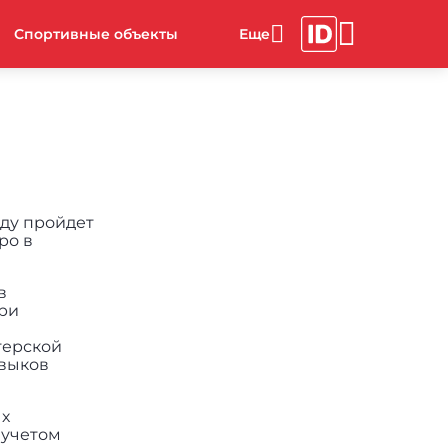
Спортивные объекты
оду пройдет
ро в
в
При
терской
авыков
ых
 учетом