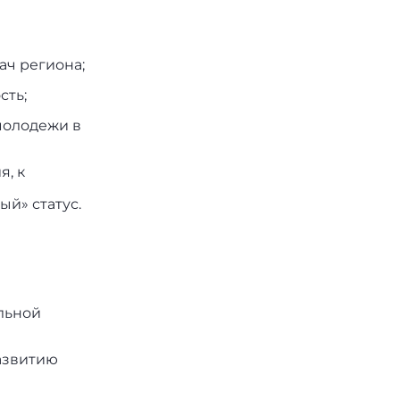
ч региона;
сть;
молодежи в
, к
й» статус.
льной
азвитию