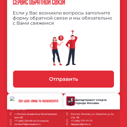
СЕРВИС ОБРАТНОЙ СВЯЗИ
Если у Вас возникли вопросы заполните
форму обратной связи и мы обязательно
с Вами свяжемся
Отправить
Департамент спорта
ГБОУ «ЦСИО «САМБО-70» МОСКОМСПОРТА
города Москвы
г. Москва Академика Виноградова
Россия, Москва, ул. Лужники, д. 24,
дом 4Б;
стр. 38
+7 (495) 339-69-44 Основной
+7 (495) 777-77-77
sambo70@mossport.ru
depsport@mos.ru