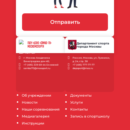
Отправить
ГБОУ «ЦСИО «САМБО-70»
Департамент спорта
города Москвы
МОСКОМСПОРТА
г. Москва Академика
Россия, Москва, ул. Лужники,
Виноградова дом 4Б;
д. 24, стр. 38
+7 (495) 339-69-44 Основной
+7 (495) 777-77-77
sambo70@mossport.ru
depsport@mos.ru
Об учреждении
Документы
Новости
Услуги
Наши соревнования
Контакты
Медиагалерея
Запись в спортшколу
Инструкции