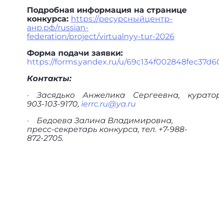
Подробная информация на странице
конкурса:
https://ресурсныйцентр-
анр.рф/russian-
federation/project/virtualnyy-tur-2026
Форма подачи заявки:
https://forms.yandex.ru/u/69c134f002848fec37d6
Контакты:
·
Засядько
Анжелика Сергеевна, куратор
903-103-9170,
ierrc.ru@ya.ru
·
Бедоева
Залина
Владимировна,
пресс-секретарь
конкурса,
тел.
+7-988-
872-2705.