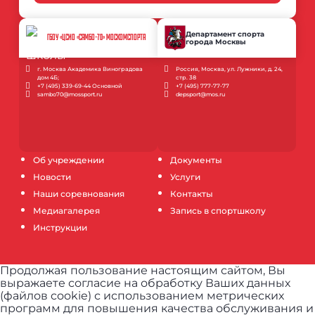
Департамент спорта
ГБОУ «ЦСИО «САМБО-70» МОСКОМСПОРТА
города Москвы
г. Москва Академика Виноградова
Россия, Москва, ул. Лужники, д. 24,
дом 4Б;
стр. 38
+7 (495) 339-69-44 Основной
+7 (495) 777-77-77
sambo70@mossport.ru
depsport@mos.ru
Об учреждении
Документы
Новости
Услуги
Наши соревнования
Контакты
Медиагалерея
Запись в спортшколу
Инструкции
Продолжая пользование настоящим сайтом, Вы
выражаете согласие на обработку Ваших данных
(файлов cookie) с использованием метрических
программ для повышения качества обслуживания и