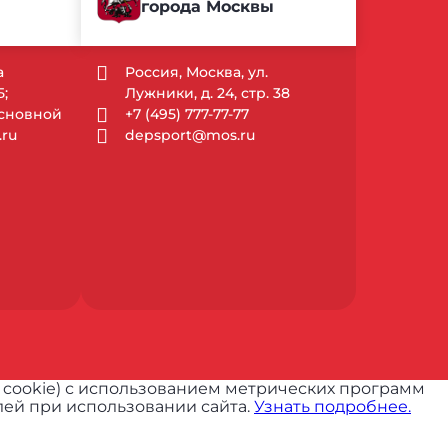
города Москвы
а
Россия, Москва, ул.
;
Лужники, д. 24, стр. 38
Основной
+7 (495) 777-77-77
ru
depsport@mos.ru
 cookie) с использованием метрических программ
ей при использовании сайта.
Узнать подробнее.