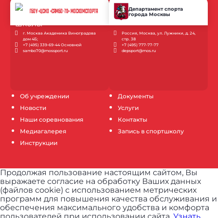
Департамент спорта
ГБОУ «ЦСИО «САМБО-70» МОСКОМСПОРТА
города Москвы
г. Москва Академика Виноградова
Россия, Москва, ул. Лужники, д. 24,
дом 4Б;
стр. 38
+7 (495) 339-69-44 Основной
+7 (495) 777-77-77
sambo70@mossport.ru
depsport@mos.ru
Об учреждении
Документы
Новости
Услуги
Наши соревнования
Контакты
Медиагалерея
Запись в спортшколу
Инструкции
Продолжая пользование настоящим сайтом, Вы
выражаете согласие на обработку Ваших данных
(файлов cookie) с использованием метрических
программ для повышения качества обслуживания и
обеспечения максимального удобства и комфорта
пользователей при использовании сайта.
Узнать