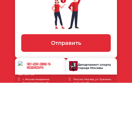
Отправить
ГБОУ «ЦСИО «САМБО-70»
Департамент спорта
города Москвы
МОСКОМСПОРТА
г. Москва Академика
Россия, Москва, ул. Лужники,
Виноградова дом 4Б;
д. 24, стр. 38
+7 (495) 339-69-44 Основной
+7 (495) 777-77-77
sambo70@mossport.ru
depsport@mos.ru
Об учреждении
Документы
Новости
Услуги
Наши соревнования
Контакты