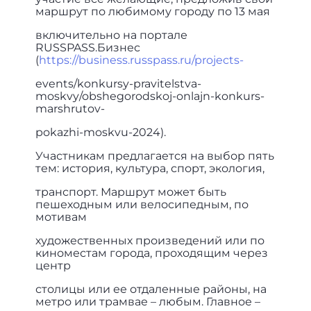
маршрут по любимому городу по 13 мая
включительно на портале
RUSSPASS.Бизнес
(
https://business.russpass.ru/projects-
events/konkursy-pravitelstva-
moskvy/obshegorodskoj-onlajn-konkurs-
marshrutov-
pokazhi-moskvu-2024).
Участникам предлагается на выбор пять
тем: история, культура, спорт, экология,
транспорт. Маршрут может быть
пешеходным или велосипедным, по
мотивам
художественных произведений или по
киноместам города, проходящим через
центр
столицы или ее отдаленные районы, на
метро или трамвае – любым. Главное –