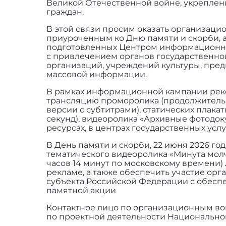
Великой Отечественной войне, укреплен
граждан.
В этой связи просим оказать организа
приуроченным ко Дню памяти и скорби, 
подготовленных Центром информационны
с привлечением органов государственной
организаций, учреждений культуры, пре
массовой информации.
В рамках информационной кампании реко
трансляцию проморолика (продолжительн
версии с субтитрами), статических плака
секунд), видеоролика «Архивные фотодок
ресурсах, в центрах государственных усл
В День памяти и скорби, 22 июня 2026 г
тематического видеоролика «Минута молча
часов 14 минут по московскому времени)
рекламе, а также обеспечить участие ор
субъекта Российской Федерации с обес
памятной акции
Контактное лицо по организационным во
по проектной деятельности Национально