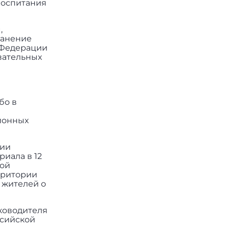
воспитания
,
ранение
 Федерации
вательных
бо в
ционных
ции
риала в 12
ной
рритории
 жителей о
ководителя
ссийской