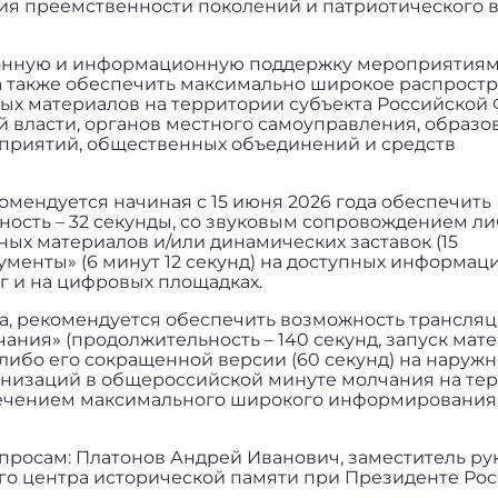
ия преемственности поколений и патриотического 
ционную и информационную поддержку мероприятиям
а также обеспечить максимально широкое распрост
х материалов на территории субъекта Российской
 власти, органов местного самоуправления, образо
дприятий, общественных объединений и средств
мендуется начиная с 15 июня 2026 года обеспечить
ость – 32 секунды, со звуковым сопровождением ли
тных материалов и/или динамических заставок (15
ументы» (6 минут 12 секунд) на доступных информа
уг и на цифровых площадках.
ода, рекомендуется обеспечить возможность трансля
ния» (продолжительность – 140 секунд, запуск мате
 либо его сокращенной версии (60 секунд) на наруж
ганизаций в общероссийской минуте молчания на те
печением максимального широкого информирования
просам: Платонов Андрей Иванович, заместитель ру
го центра исторической памяти при Президенте Ро