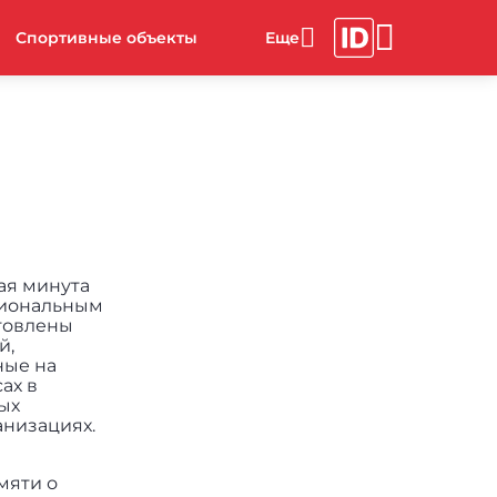
Спортивные объекты
ая минута
ациональным
товлены
й,
ные на
ах в
ых
анизациях.
мяти о