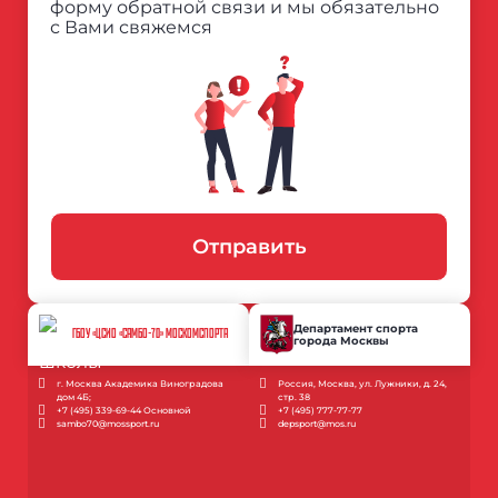
форму обратной связи и мы обязательно
с Вами свяжемся
Отправить
Департамент спорта
ГБОУ «ЦСИО «САМБО-70» МОСКОМСПОРТА
города Москвы
г. Москва Академика Виноградова
Россия, Москва, ул. Лужники, д. 24,
дом 4Б;
стр. 38
+7 (495) 339-69-44 Основной
+7 (495) 777-77-77
sambo70@mossport.ru
depsport@mos.ru