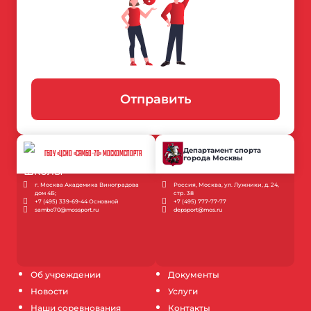
Отправить
Департамент спорта
ГБОУ «ЦСИО «САМБО-70» МОСКОМСПОРТА
города Москвы
г. Москва Академика Виноградова
Россия, Москва, ул. Лужники, д. 24,
дом 4Б;
стр. 38
+7 (495) 339-69-44 Основной
+7 (495) 777-77-77
sambo70@mossport.ru
depsport@mos.ru
Об учреждении
Документы
Новости
Услуги
Наши соревнования
Контакты