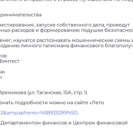
принимательства
естирования, запуске собственного дела, проведут
чных расходов и формированию подушки безопаснос
денег, научатся распознавать мошеннические схемы 
созданию личного талисмана финансового благополуч
ов:
Финтест
а»
»
ямикова (ул. Таганская, 15А, стр. 1)
узнать подробности можно на сайте «Лето
age=2&amp;spheres=%5B925299%5D
.
 Департаментом финансов и Центром финансовой