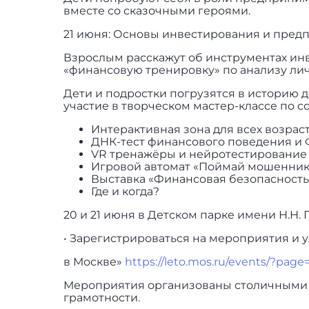
вместе со сказочными героями.
21 июня: Основы инвестирования и пред
Взрослым расскажут об инструментах инв
«финансовую тренировку» по анализу ли
Дети и подростки погрузятся в историю 
участие в творческом мастер-классе по 
Интерактивная зона для всех возраст
ДНК-тест финансового поведения и 
VR тренажёры и нейротестирование
Игровой автомат «Поймай мошенник
Выставка «Финансовая безопасность
Где и когда?
20 и 21 июня в Детском парке имени Н.Н. Пр
• Зарегистрироваться на мероприятия и 
в Москве»
https://leto.mos.ru/events/?p
Мероприятия организованы столичными
грамотности.