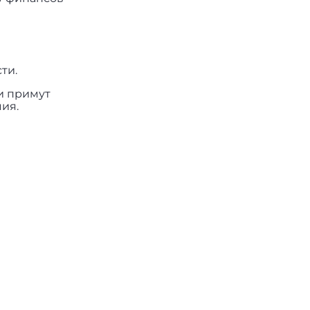
ти.
и примут
ия.