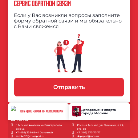
СЕРВИС ОБРАТНОЙ СВЯЗИ
Если у Вас возникли вопросы заполните
форму обратной связи и мы обязательно
с Вами свяжемся
Отправить
Департамент спорта
ГБОУ «ЦСИО «САМБО-70» МОСКОМСПОРТА
города Москвы
г. Москва Академика Виноградова
Россия, Москва, ул. Лужники, д. 24,
дом 4Б;
стр. 38
+7 (495) 339-69-44 Основной
+7 (495) 777-77-77
sambo70@mossport.ru
depsport@mos.ru