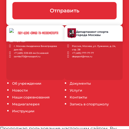
Отправить
Департамент спорта
ГБОУ «ЦСИО «САМБО-70» МОСКОМСПОРТА
города Москвы
г. Москва Академика Виноградова
Россия, Москва, ул. Лужники, д. 24,
дом 4Б;
стр. 38
+7 (495) 339-69-44 Основной
+7 (495) 777-77-77
sambo70@mossport.ru
depsport@mos.ru
Об учреждении
Документы
Новости
Услуги
Наши соревнования
Контакты
Медиагалерея
Запись в спортшколу
Инструкции
Продолжая пользование настоящим сайтом, Вы