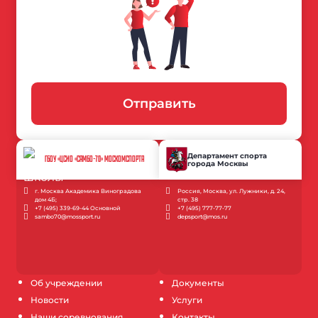
Отправить
Департамент спорта
ГБОУ «ЦСИО «САМБО-70» МОСКОМСПОРТА
города Москвы
г. Москва Академика Виноградова
Россия, Москва, ул. Лужники, д. 24,
дом 4Б;
стр. 38
+7 (495) 339-69-44 Основной
+7 (495) 777-77-77
sambo70@mossport.ru
depsport@mos.ru
Об учреждении
Документы
Новости
Услуги
Наши соревнования
Контакты