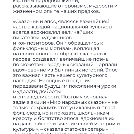
картины народной жизни,
рассказывающие о героизме, мудрости и
жизненном опыте наших предков.
«Сказочный эпос, являясь важнейшей
частью каждой национальной культуры,
всегда вдохновлял величайших
писателей, художников
и композиторов. Они обращались к
фольклорным мотивам, воплощая
на своих полотнах образы сказочных
героев, создавали величайшие поэмы
по сюжетам народных сказаний, черпали
вдохновение из былинных историй. Эпос –
это важная часть нашего культурного
наследия. Народные предания
передавали будущим поколениям уроки
мудрости, доброты
и справедливости. Поэтому основная
задача акции «Мир народных сказок» – не
только сохранить этот уникальный пласт
фольклора, но и показать школьникам
красоту и богатство эпоса, вдохновив их
на дальнейшее изучение своей истории и
культуры», – сказала статс-секретарь –