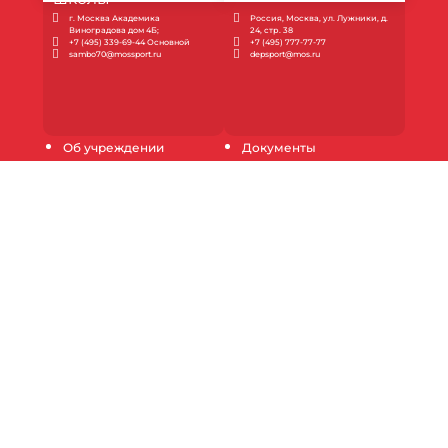
г. Москва Академика
Россия, Москва, ул. Лужники, д.
Виноградова дом 4Б;
24, стр. 38
+7 (495) 339-69-44 Основной
+7 (495) 777-77-77
sambo70@mossport.ru
depsport@mos.ru
Об учреждении
Документы
Новости
Услуги
Наши соревнования
Контакты
Медиагалерея
Запись в спортшколу
Инструкции
Продолжая пользование настоящим сайтом, Вы
выражаете согласие на обработку Ваших данных
(файлов cookie) с использованием метрических
программ для повышения качества обслуживания и
обеспечения максимального удобства и комфорта
пользователей при использовании сайта.
Узнать
подробнее.